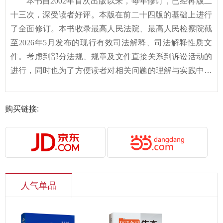
本书自
2002
年首次出版以来，每年修订，已经再版二
十
三
次，深受读者好评。本版在前二十
四
版的基础上进行
了全面修订。本书收录最高人民法院、最高人民检察院截
至
202
6
年
5
月发布的现行有效司法解释、司法解释性质文
件。考虑到部分法规、规章及文件直接关系到诉讼活动的
进行，同时也为了方便读者对相关问题的理解与实践中的
应用，本版继续收录了若干法规、规章及文件，以楷体形
式标出。全书收录文件总计
12
15
件。
购买链接:
人气单品