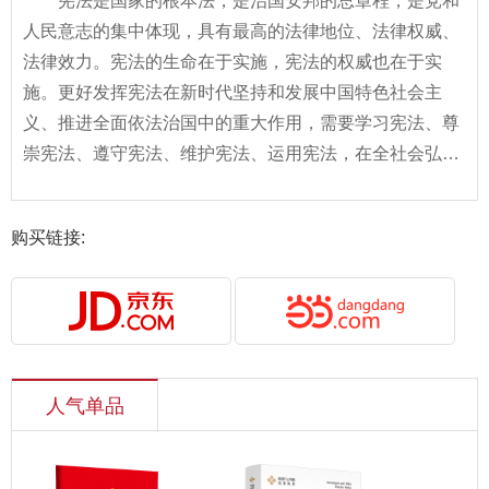
宪法是国家的根本法，是治国安邦的总章程，是党和
人民意志的集中体现，具有最高的法律地位、法律权威、
法律效力。宪法的生命在于实施，宪法的权威也在于实
施。更好发挥宪法在新时代坚持和发展中国特色社会主
义、推进全面依法治国中的重大作用，需要学习宪法、尊
崇宪法、遵守宪法、维护宪法、运用宪法，在全社会弘扬
宪法精神。“八五”普法规划也明确指出要在全社会深入持
久开展宪法宣传教育活动。为了帮助广大群众学习宪法尊
购买链接:
崇宪法，让宪法走入人民群众心中，我们特编写了本书。
本书从宪法的条文中，精选了148个问题进行解答，帮助
广大人民群众轻松、快速学习应知应会的宪法知识。
人气单品