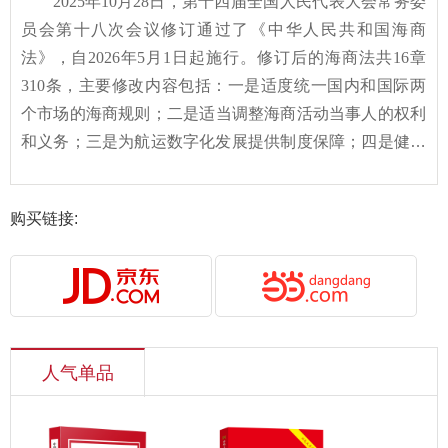
2025
年
10
月
28
日，第十四届全国人民代表大会常务委
员会第十
八
次会议修订通过了《中华人民共和国
海商
法》，自
2026
年
5
月
1
日起施行。
修订后的海商法共
16
章
310
条，主要修改内容包括：一是适度统一国内和国际两
个市场的海商规则；二是适当调整海商活动当事人的权利
和义务；三是为航运数字化发展提供制度保障；四是健全
海洋生态环境保护相关制度；五是完善海商领域的涉外关
系法律适用规则。
本书由参与
海商法
修改工作的同志对法
购买链接:
律条文逐条进行释义，阐述立法背景，对法律适用中的要
点、难点进行解读。同时，收录相关立法资料及
海商
法修
改前后条文对照表，帮助读者准确理解立法原意、正确适
用法律。
人气单品