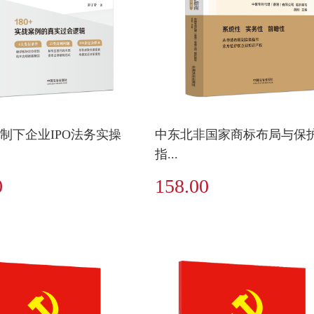
制下企业IPO法务实操
中东北非国家商标布局与保
指...
0
158.00