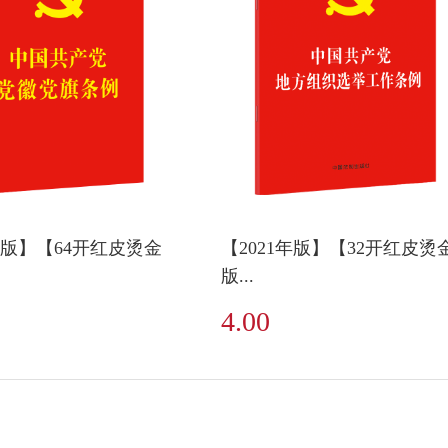
1年版】【64开红皮烫金
【2021年版】【32开红皮烫
版...
4.00