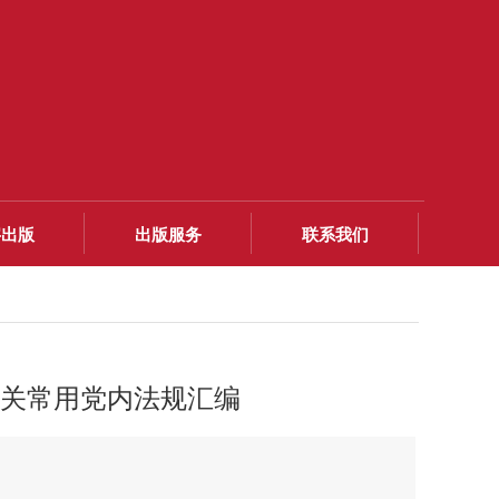
字出版
出版服务
联系我们
关常用党内法规汇编