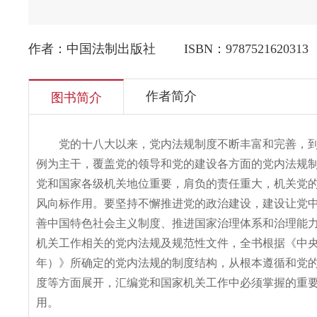
作者：中国法制出版社
ISBN：
9787521620313
作者简介
图书简介
党的十八大以来，党内法规制度不断丰富和完善，到
例为主干，覆盖党的领导和党的建设各方面的党内法规
党和国家各级机关地位重要，肩负的责任重大，机关党
风向标作用。要坚持不懈推进党的政治建设，建设让党
善中国特色社会主义制度、推进国家治理体系和治理能
机关工作相关的党内法规及规范性文件，全书根据《中央党
年）》所确定的党内法规的制度结构，从根本遵循和党
度等方面展开，汇编党和国家机关工作中必须掌握的重
用。