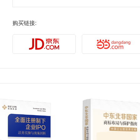
购买链接: