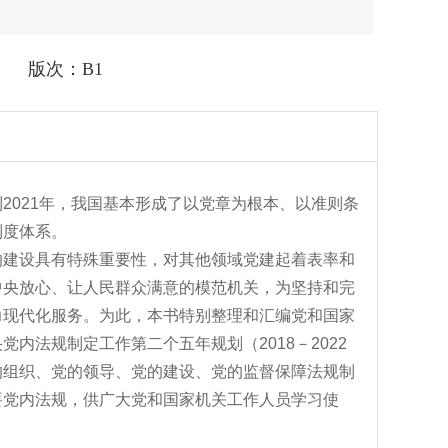
版次：B1
2021年，我国基本形成了以党章为根本、以准则条
制度体系。
的建设具有特殊重要性，对其他领域党建起着表率和
中央放心、让人民群众满意的模范机关，为坚持和完
力现代化服务。为此，本书特别整理和汇编党和国家
内法规制定工作第二个五年规划（2018－2022
的组织、党的领导、党的建设、党的监督保障法规制
要党内法规，供广大党和国家机关工作人员学习使